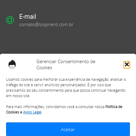
E-mail
contato@loopnerd.com.br
Gerenciar Consentimento de
Copyright © 2025, Loop Nerd - Todos os Direitos Reservados.
Cookies
Usamos cookies para melhorar sua experiência de navegação, analisar o
Política de Cookies
|
Política de Privacidade
|
Termos de Uso
|
tráfego do site e servir anúncios personalizados. É por isso que
precisamos do seu consentimento para que possa continuar navegando
Aviso Legal
em nosso site.
Para mais informações, convidamos você a consultar nossa
Política de
Cookies e
Aviso Legal
.
Aceitar