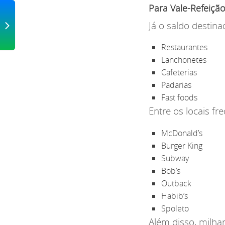
Para Vale-Refeiçã
IOR
ito
Já o saldo destin
go
Restaurantes
Lanchonetes
Cafeterias
Padarias
Fast foods
Entre os locais f
McDonald’s
Burger King
Subway
Bob’s
Outback
Habib’s
Spoleto
Além disso, milha