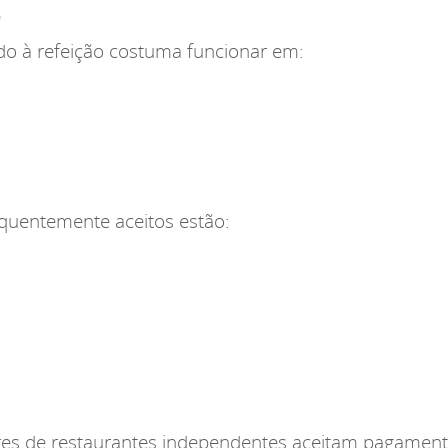
o
ado à refeição costuma funcionar em:
requentemente aceitos estão:
res de restaurantes independentes aceitam pagament