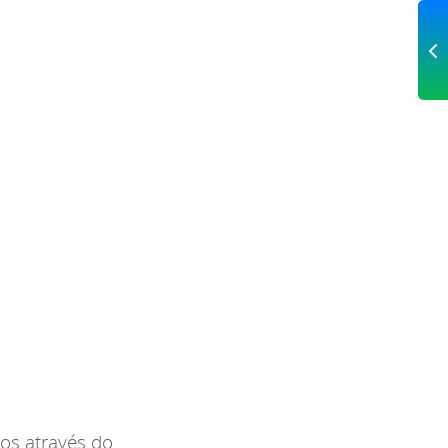
PR
Me
li
os através do