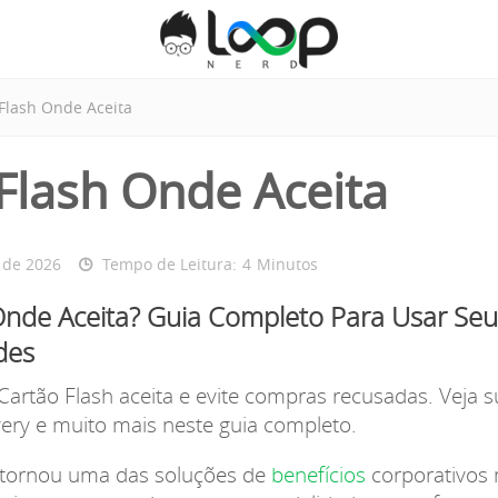
Flash Onde Aceita
Flash Onde Aceita
 de 2026
Tempo de Leitura:
4
Minutos
Onde Aceita? Guia Completo Para Usar Seu
des
artão Flash aceita e evite compras recusadas. Veja 
very e muito mais neste guia completo.
e tornou uma das soluções de
benefícios
corporativos