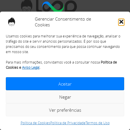
Gerenciar Consentimento de
Cookies
Bem-vindos
Ao Loop Nerd - Aprenda educação financeira com dicas sobre
Usamos cookies para melhorar sua experiência de navegação, analisar o
tráfego do site e servir anúncios personalizados. É por isso que
cartões de crédito, bancos digitais, empréstimos, investimentos e
precisamos do seu consentimento para que possa continuar navegando
finanças pessoais.
em nosso site.
Para mais informações, convidamos você a consultar nossa
Política de
Siga-nos
Cookies e
Aviso Legal
.
Aceitar
Negar
Menu
Ver preferências
Política de Cookies
Política de Privacidade
Termos de Uso
Cartões de Crédito