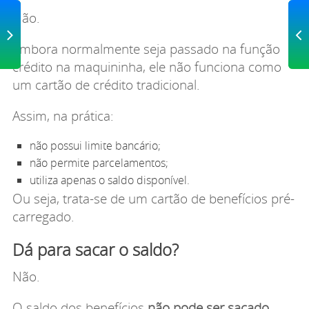
Não.
IOR
PR
oal
99
Embora normalmente seja passado na função
crédito na maquininha, ele não funciona como
um cartão de crédito tradicional.
Assim, na prática:
não possui limite bancário;
não permite parcelamentos;
utiliza apenas o saldo disponível.
Ou seja, trata-se de um cartão de benefícios pré-
carregado.
Dá para sacar o saldo?
Não.
O saldo dos benefícios
não pode ser sacado
.