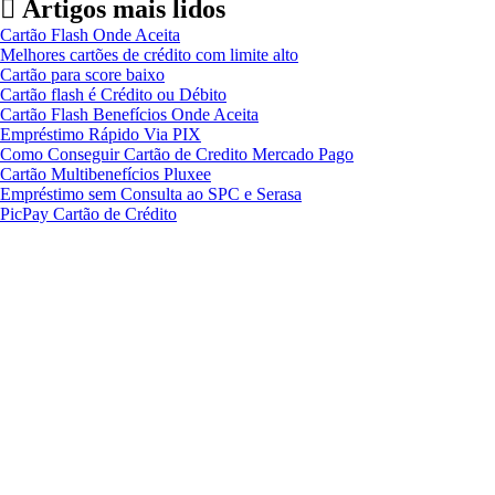
Artigos mais lidos
Cartão Flash Onde Aceita
Melhores cartões de crédito com limite alto
Cartão para score baixo
Cartão flash é Crédito ou Débito
Cartão Flash Benefícios Onde Aceita
Empréstimo Rápido Via PIX
Como Conseguir Cartão de Credito Mercado Pago
Cartão Multibenefícios Pluxee
Empréstimo sem Consulta ao SPC e Serasa
PicPay Cartão de Crédito