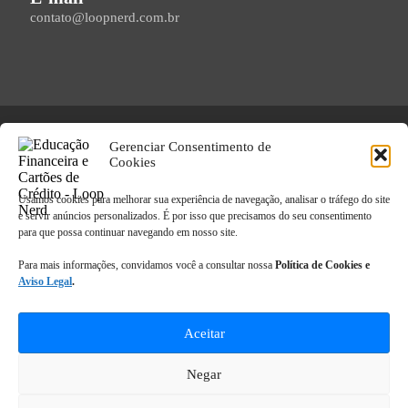
contato@loopnerd.com.br
Copyright © 2025, Loop Nerd - Todos os Direitos Reservados.
Gerenciar Consentimento de
Cookies
Política de Cookies
|
Política de Privacidade
|
Termos de Uso
|
Usamos cookies para melhorar sua experiência de navegação, analisar o tráfego do site
e servir anúncios personalizados. É por isso que precisamos do seu consentimento
Aviso Legal
para que possa continuar navegando em nosso site.
Para mais informações, convidamos você a consultar nossa
Política de Cookies e
Aviso Legal
.
Aceitar
Negar