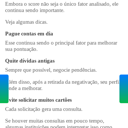
Embora o score não seja o único fator analisado, ele
continua sendo importante.
Veja algumas dicas.
Pague contas em dia
Esse continua sendo o principal fator para melhorar
sua pontuação.
Quite dívidas antigas
Sempre que possível, negocie pendências.
IOR
PR
Além disso, após a retirada da negativação, seu perfil
ara
Ba
tende a melhorar.
has
Evite solicitar muitos cartões
Cada solicitação gera uma consulta.
Se houver muitas consultas em pouco tempo,
algumas instituições podem interpretar isso como