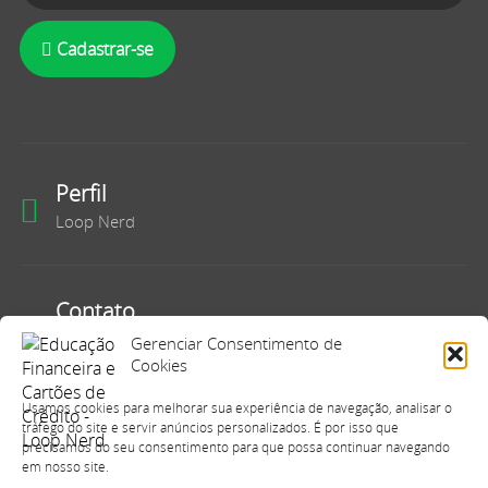
Cadastrar-se
Perfil
Loop Nerd
Contato
Fale Conosco
Gerenciar Consentimento de
Cookies
Usamos cookies para melhorar sua experiência de navegação, analisar o
E-mail
tráfego do site e servir anúncios personalizados. É por isso que
precisamos do seu consentimento para que possa continuar navegando
contato@loopnerd.com.br
em nosso site.