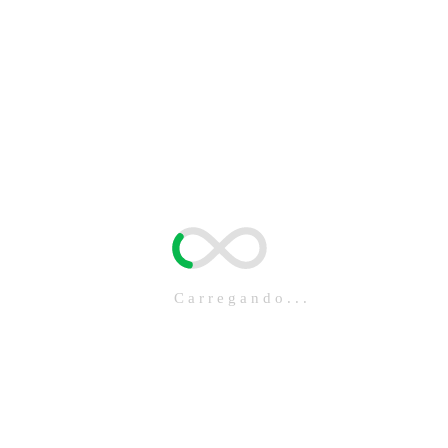
Cartão De Crédito BTG Pa
Leia mais
Carregando...