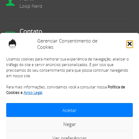
Loop Nerd
Contato
Fale Conosco
Gerenciar Consentimento de
Cookies
Usamos cookies para melhorar sua experiência de navegação, analisar o
E-mail
tráfego do site e servir anúncios personalizados. É por isso que
precisamos do seu consentimento para que possa continuar navegando
contato@loopnerd.com.br
em nosso site.
Para mais informações, convidamos você a consultar nossa
Política de
Cookies e
Aviso Legal
.
Aceitar
Copyright © 2025, Loop Nerd - Todos os Direitos Reservados.
Negar
Política de Cookies
|
Política de Privacidade
|
Termos de Uso
|
Ver preferências